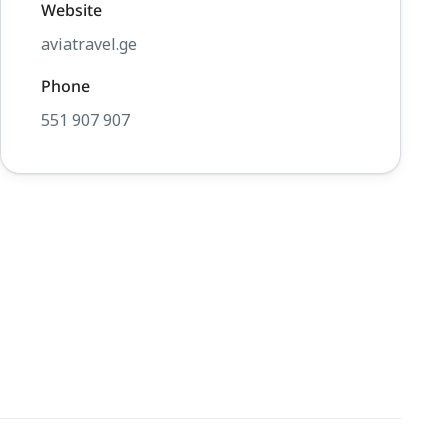
Website
aviatravel.ge
Phone
551 907 907