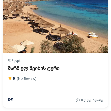
Egypt
შარმ ელ შეიხის ტური
(No Review)
0
0₾
8 დღე 7 ღამე