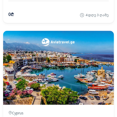
0₾
4 დღე 3 ღამე
Cyprus