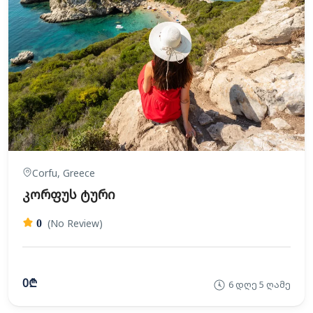
Corfu, Greece
კორფუს ტური
(No Review)
0
0₾
6 დღე 5 ღამე