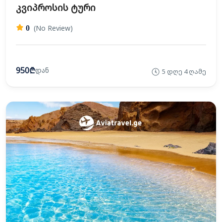
კვიპროსის ტური
(No Review)
0
950₾
დან
5 დღე 4 ღამე