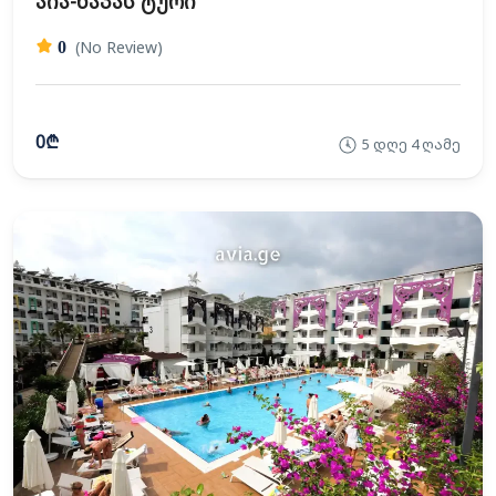
აია-ნაპას ტური
(No Review)
0
0₾
5 დღე 4 ღამე