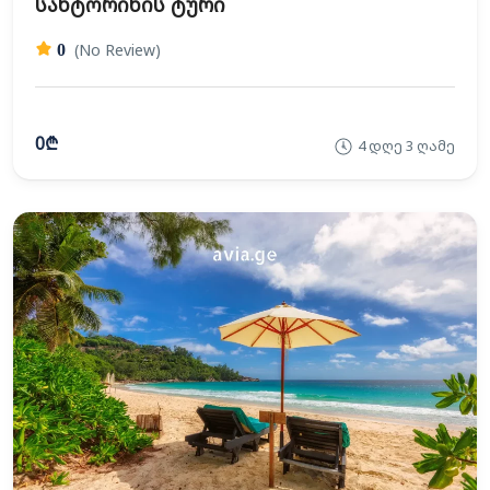
სანტორინის ტური
(No Review)
0
0₾
4 დღე 3 ღამე