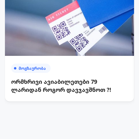
ᲛᲝᲒᲖᲐᲣᲠᲝᲑᲐ
ორმხრივი ავიაბილეთები 79
ლარიდან როგორ დავჯავშნოთ ?!